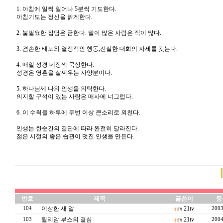
1. 아침에 일찍 일어나 5분씩 기도한다.
아침기도는 정신을 맑게한다.
2. 불필요한 잡담은 금한다. 말이 많은 사람은 적이 많다.
3. 겸손한 태도와 열정적인 행동,진실한 대화의 자세를 갖는다.
4. 매일 성경 네장씩 묵상한다.
성경은 영혼을 살찌우는 자양분이다.
5. 하나님께 나의 인생을 의탁한다.
의지할 구석이 있는 사람은 매사에 너그럽다.
6. 이 수칙을 하루에 두번 이상 큰소리로 외친다.
인생는 한순간의 결단에 따라 완전히 달라진다.
젊은 시절의 좋은 습관이 멋진 인생을 만든다.
번호
제목
글쓴이
등
이상한 새 알
21tv
104
2003
윌리암 부스의 결심
21tv
103
2004