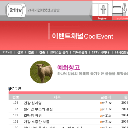
번호
제목
글쓴이
등
건강 십계명
21tv
104
2004
윌리암 부스의 결심
21tv
103
2004
결단의 바위
21tv
102
2004
가장 소중한 보물
21tv
101
2004
100
2004