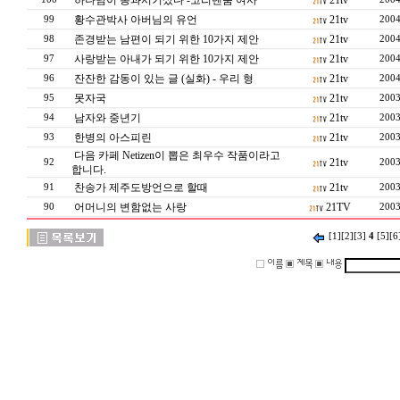
하나님이 통과시키셨다 -코리텐붐 여사
21tv
황수관박사 아버님의 유언
21tv
99
2004
존경받는 남편이 되기 위한 10가지 제안
21tv
98
2004
사랑받는 아내가 되기 위한 10가지 제안
21tv
97
2004
잔잔한 감동이 있는 글 (실화) - 우리 형
21tv
96
2004
못자국
21tv
95
2003
남자와 중년기
21tv
94
2003
한병의 아스피린
21tv
93
2003
다음 카페 Netizen이 뽑은 최우수 작품이라고
21tv
92
2003
합니다.
찬송가 제주도방언으로 할때
21tv
91
2003
어머니의 변함없는 사랑
21TV
90
2003
[1]
[2]
[3]
4
[5]
[6