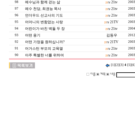
예수님과 함께 걷는 삶
21tv
98
2003
예수 천당, 최권능 목사
21tv
97
2003
언더우드 선교사의 기도
21tv
96
2003
어머니의 변함없는 사랑
21TV
95
2003
어린이가 바친 벽돌 두 장
21tv
94
2004
어떤 용기
김동우
93
2012
어떤 가정을 원하십니까?
21TV
92
2003
어거스틴 부모의 교육열
21tv
91
2003
아주 특별한 너를 위하여
21tv
90
2003
[1]
[2]
[3]
4
[5]
[6