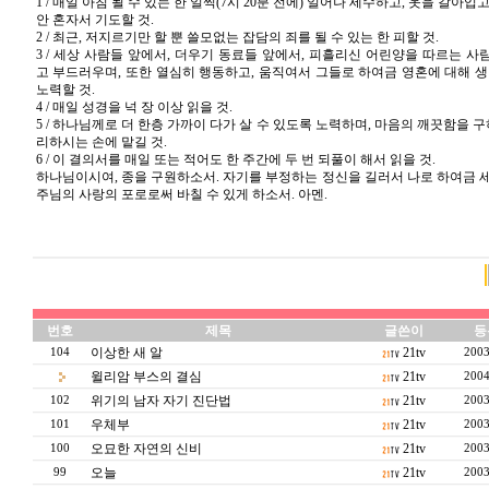
1 / 매일 아침 될 수 있는 한 일찍(7시 20분 전에) 일어나 세수하고, 옷을 갈아입고
안 혼자서 기도할 것.
2 / 최근, 저지르기만 할 뿐 쓸모없는 잡담의 죄를 될 수 있는 한 피할 것.
3 / 세상 사람들 앞에서, 더우기 동료들 앞에서, 피흘리신 어린양을 따르는 
고 부드러우며, 또한 열심히 행동하고, 움직여서 그들로 하여금 영혼에 대해 
노력할 것.
4 / 매일 성경을 넉 장 이상 읽을 것.
5 / 하나님께로 더 한층 가까이 다가 살 수 있도록 노력하며, 마음의 깨끗함을 구
리하시는 손에 맡길 것.
6 / 이 결의서를 매일 또는 적어도 한 주간에 두 번 되풀이 해서 읽을 것.
하나님이시여, 종을 구원하소서. 자기를 부정하는 정신을 길러서 나로 하여금 
주님의 사랑의 포로로써 바칠 수 있게 하소서. 아멘.
번호
제목
글쓴이
등
이상한 새 알
21tv
104
2003
윌리암 부스의 결심
21tv
2004
위기의 남자 자기 진단법
21tv
102
2003
우체부
21tv
101
2003
오묘한 자연의 신비
21tv
100
2003
오늘
21tv
99
2003