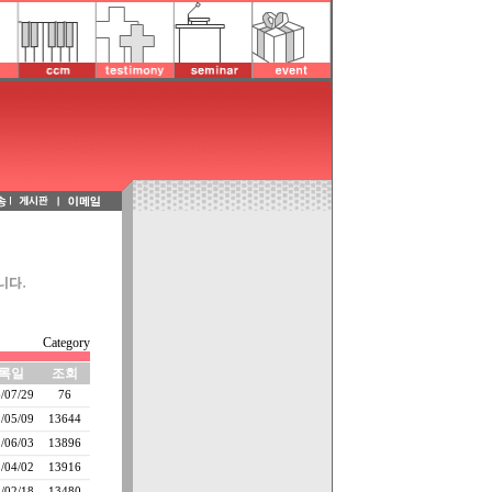
Category
록일
조회
/07/29
76
/05/09
13644
/06/03
13896
/04/02
13916
/02/18
13480