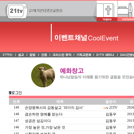
번호
제목
글쓴이
등
손양원목사의 감동설교 ‘10가지 감사’
21TV
149
2026
겸손하면 영예를 얻는다
김동우
148
2013
성공은 섬김이다
김동우
147
2013
가장 높은 것,가장 낮은 것
김동우
146
2013
145
2013