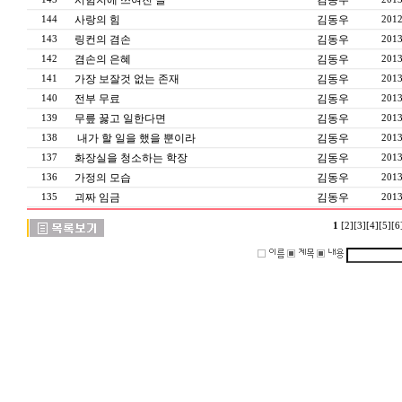
시험지에 쓰여진 글
김동우
사랑의 힘
김동우
144
2012
링컨의 겸손
김동우
143
2013
겸손의 은혜
김동우
142
2013
가장 보잘것 없는 존재
김동우
141
2013
전부 무료
김동우
140
2013
무릎 꿇고 일한다면
김동우
139
2013
내가 할 일을 했을 뿐이라
김동우
138
2013
화장실을 청소하는 학장
김동우
137
2013
가정의 모습
김동우
136
2013
괴짜 임금
김동우
135
2013
1
[2]
[3]
[4]
[5]
[6