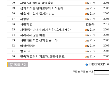
새벽 5시 30분의 생일 축하
21tv
70
2003
삶의 기적은 변화로부터 시작된다
21tv
69
2003
삶을 재미있게 즐기는 방법
21tv
68
2003
사형수
21tv
67
2003
사랑의 힘
김동우
66
2012
사랑받는 아내가 되기 위한 10가지 제안
21tv
65
2004
사라지지 않는 이름
21tv
64
2004
사단처럼 되고 싶지 않습니다
21tv
63
2003
비상연락망
21tv
62
2003
발 자 국
21tv
61
2003
민족과 교회의 지도자, 조만식 장로
21tv
60
2003
[1]
[2]
[3]
[4]
[5]
6