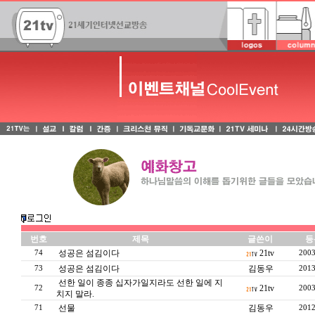
번호
제목
글쓴이
등
성공은 섬김이다
21tv
74
2003
성공은 섬김이다
김동우
73
2013
선한 일이 종종 십자가일지라도 선한 일에 지
21tv
72
2003
치지 말라.
선물
김동우
71
2012