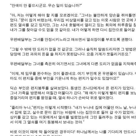
"안색이 안 좋으시군요. 무슨 일이 있습니까?"
"아, 저는 어떻게 해야 할 지를 모르겠어요. "그녀는 불안하게 양손을 쥐어틀
었다. "문이 잠겨 버렸는데, 우리집 비상열쇠를 갖고 있는 이웃 사람은 먼 곳에 가
편도 열쇠를 갖고 있지만, 그는 시내 호텔에서 열리고 있는 회의에 하루종일 
내가 그를 찾아갈 수도 없을 것 같아요. 내가 어떻게 하면 다시 집안으로 들어갈 
우편배달부는 그녀를 안정시키느라고 애쓰면서 열쇠장이를 부르도록 권했다.
"그럴 수 밖에 딴 도리가 없을 것 같군요. 그러나 솔직히 말씀드리자면 그 방법
당장에 그런 과외의 돈을 쓸 처지가 못된답니다. 요즘 가계가 쪼들리거든요."
우편배달부는 그녀를 측은히 여기면서도 그녀에게 다른 도리가 없음을 지적해
"이제, 제 임무를 완수하는 것이 좋겠네요. 여기 부인께 온 우편물이 있습니다. 
마도 이 편지들 중에 부인을 기운나게 하는 편지가 일수도 있잖아요!"
딕슨 부인은 편지봉투를 살펴보았다. 동생인 조나단에게서 온 편지가 있었다. 
그녀 가족을 방문해서 며칠간 머물다가 갔다. "왜 얘가 이렇게 빨리 편지를 보
중얼거리며 편지를 뜯었을 때, 열쇠 하나가 손바닥 위로 떨어졌다.
"줄리아 누나,"편지는 이렇게 시작했다. "내가 누나네 집에 머물던 어느 날, 누
서 집에 없고, 실수로 문이 잠기는 바람에 나는 집안으로 들어 갈 수가 없었어.
상키를 갖고 있는 이웃에게서 열쇠를 빌렸었는데 그만 돌려주는 것을 잊어 버렸
서 이제 그 열쇠를 여기 동봉해서 보내는 것야."
바로 이것이 때에 딱 들어맞은 경우이다! 하나님께서는 나를 기다리게 만드시거