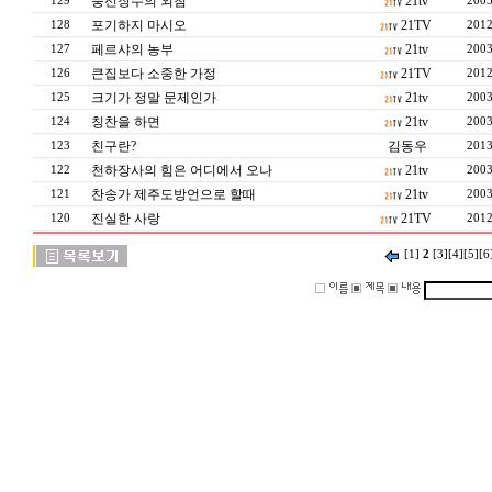
풍선장수의 외침
21tv
129
2003
포기하지 마시오
21TV
128
2012
페르샤의 농부
21tv
127
2003
큰집보다 소중한 가정
21TV
126
2012
크기가 정말 문제인가
21tv
125
2003
칭찬을 하면
21tv
124
2003
친구란?
김동우
123
2013
천하장사의 힘은 어디에서 오나
21tv
122
2003
찬송가 제주도방언으로 할때
21tv
121
2003
진실한 사랑
21TV
120
2012
[1]
2
[3]
[4]
[5]
[6