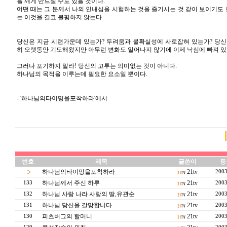
을 깨게 만드실 수도 있을 것이다.
어떤 때는 그 분께서 나의 인내심을 시험하는 것을 즐기시는 것 같이 보이기도 
는 이것을 결코 불평하지 않는다.
당신은 지금 시련가운데 있는가? 두려움과 불확실성에 사로잡혀 있는가? 당신
히 오랫동안 기도해왔지만 아무런 변화도 일어나지 않기에 이제 낙심에 빠져 있을
그러나 포기하지 말라! 당신의 고투는 의미없는 것이 아니다.
하나님의 목적을 이루는데 필요한 요소일 뿐이다.
- '하나님의타이밍을포착하라'에서
번호
제목
글쓴이
등
하나님의타이밍을포착하라
21tv
2003
하나님께서 주신 하루
21tv
133
2003
하나님 사랑 나라 사랑의 딸,유관순
21tv
132
2003
하나님 당신을 갈망합니다
21tv
131
2003
피츠버그의 할머니
21tv
130
2003