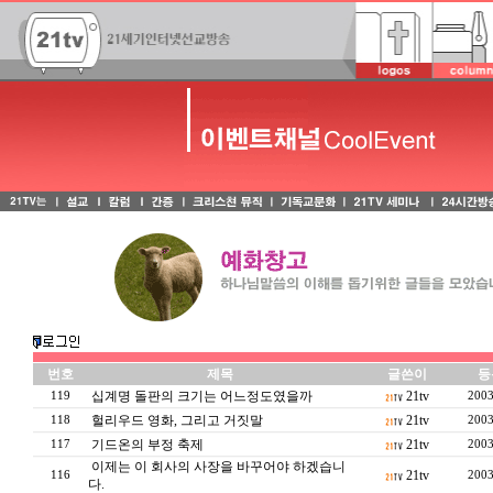
번호
제목
글쓴이
등
십계명 돌판의 크기는 어느정도였을까
21tv
119
2003
헐리우드 영화, 그리고 거짓말
21tv
118
2003
기드온의 부정 축제
21tv
117
2003
이제는 이 회사의 사장을 바꾸어야 하겠습니
21tv
116
2003
다.