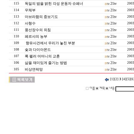
독일의 밤을 밝힌 각성 운동자 슈페너
21tv
115
2003
우체부
21tv
114
2003
아브라함의 중보기도
21tv
113
2003
사형수
21tv
112
2003
풍선장수의 외침
21tv
111
2003
페르샤의 농부
21tv
110
2003
향유사건에서 우리가 놓친 부분
21tv
109
2003
숯과 다이아몬드
21tv
108
2003
록 펠러 어머니의 교훈
21tv
107
2003
삶을 재미있게 즐기는 방법
21tv
106
2003
비상연락망
21tv
105
2003
[1]
[2]
3
[4]
[5]
[6