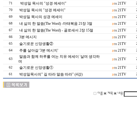
박성일 목사의 "성경 에세이"
21TV
71
박성일 목사의 "성경 에세이"
21TV
70
박성일 목사의 성경 에세이
21TV
69
내 삶의 한 말씀(The Word) -마태복음 21장 3절
21TV
68
내 삶의 한 말씀(The Word) - 골로새서 2장 15절
21TV
67
3분 메시지
21TV
66
슬기로운 신앙생활②
21TV
65
주를 살아갈 '3분 메시지'
21TV
64
말씀과 함께 하루를 여는 치유 에세이 '살며 생각하
21TV
63
며
슬기로운 신앙생활①
21TV
62
박성일목사의" 길 따라 말씀 따라" (4강)
21TV
61