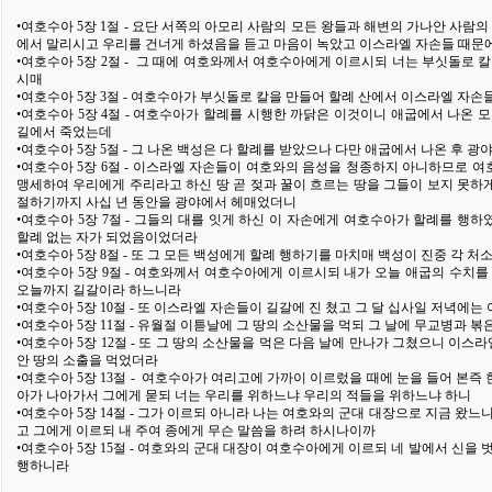
•여호수아 5장 1절 - 요단 서쪽의 아모리 사람의 모든 왕들과 해변의 가나안 사람
에서 말리시고 우리를 건너게 하셨음을 듣고 마음이 녹았고 이스라엘 자손들 때문
•여호수아 5장 2절 - 그 때에 여호와께서 여호수아에게 이르시되 너는 부싯돌로 
시매
•여호수아 5장 3절 - 여호수아가 부싯돌로 칼을 만들어 할례 산에서 이스라엘 자
•여호수아 5장 4절 - 여호수아가 할례를 시행한 까닭은 이것이니 애굽에서 나온 모
길에서 죽었는데
•여호수아 5장 5절 - 그 나온 백성은 다 할례를 받았으나 다만 애굽에서 나온 후 
•여호수아 5장 6절 - 이스라엘 자손들이 여호와의 음성을 청종하지 아니하므로
맹세하여 우리에게 주리라고 하신 땅 곧 젖과 꿀이 흐르는 땅을 그들이 보지 못하게
절하기까지 사십 년 동안을 광야에서 헤매었더니
•여호수아 5장 7절 - 그들의 대를 잇게 하신 이 자손에게 여호수아가 할례를 
할례 없는 자가 되었음이었더라
•여호수아 5장 8절 - 또 그 모든 백성에게 할례 행하기를 마치매 백성이 진중 각 
•여호수아 5장 9절 - 여호와께서 여호수아에게 이르시되 내가 오늘 애굽의 수치
오늘까지 길갈이라 하느니라
•여호수아 5장 10절 - 또 이스라엘 자손들이 길갈에 진 쳤고 그 달 십사일 저녁에
•여호수아 5장 11절 - 유월절 이튿날에 그 땅의 소산물을 먹되 그 날에 무교병과 
•여호수아 5장 12절 - 또 그 땅의 소산물을 먹은 다음 날에 만나가 그쳤으니 이
안 땅의 소출을 먹었더라
•여호수아 5장 13절 - 여호수아가 여리고에 가까이 이르렀을 때에 눈을 들어 본즉
아가 나아가서 그에게 묻되 너는 우리를 위하느냐 우리의 적들을 위하느냐 하니
•여호수아 5장 14절 - 그가 이르되 아니라 나는 여호와의 군대 대장으로 지금 왔
고 그에게 이르되 내 주여 종에게 무슨 말씀을 하려 하시나이까
•여호수아 5장 15절 - 여호와의 군대 대장이 여호수아에게 이르되 네 발에서 신을
행하니라