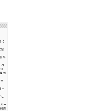
혁목
 문을
을 두
 가
...
할 일
자로
가는
村)교
 과부
 염원