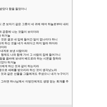
 받았다 함을 들었더니
보니 큰 보자기 같은 그릇이 네 귀에 매어 하늘로부터 내리
 것과 공중에 나는 것들이 보이더라
라 하거늘
한 것은 결코 내 입에 들어간 일이 없나이다 하니
끗하게 하신 것을 네가 속되다고 하지 말라 하더라
라가더라
서 내게로 보낸 사람이라
여섯 형제도 나와 함께 가서 그 사람의 집에 들어가니
 사람을 욥바에 보내어 베드로라 하는 시몬을 청하라
 보았다 하거늘
우리에게 하신 것과 같이 하는지라
 성령으로 세례를 받으리라 하신 것이 생각났노라
주신 것과 같은 선물을 그들에게도 주셨으니 내가 누구이기
르되 그러면 하나님께서 이방인에게도 생명 얻는 회개를 주