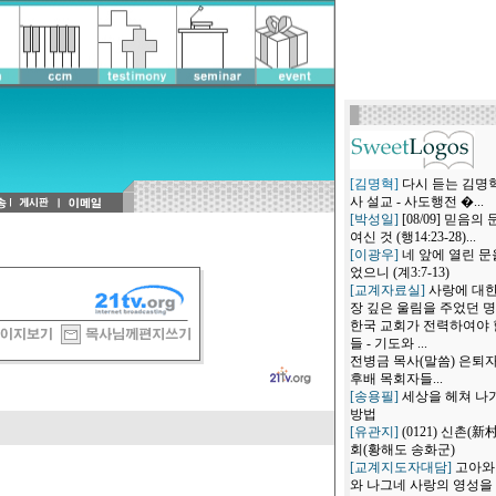
[김명혁]
다시 듣는 김명
사 설교 - 사도행전 �...
[박성일]
[08/09] 믿음의
여신 것 (행14:23-28)...
[이광우]
네 앞에 열린 문
었으니 (계3:7-13)
[교계자료실]
사랑에 대한
장 깊은 울림을 주었던 명설
한국 교회가 전력하여야 
들 - 기도와 ...
전병금 목사(말씀) 은퇴
후배 목회자들...
[송용필]
세상을 헤쳐 나
방법
[유관지]
(0121) 신촌(新
회(황해도 송화군)
[교계지도자대담]
고아와
와 나그네 사랑의 영성을