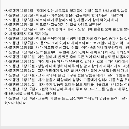
•사도행전 11장 1절 - 유대에 있는 사도들과 형제들이 이방인들도 하나님의 말씀을
•사도행전 11장 2절 - 베드로가 예루살렘에 올라갔을 때에 할례자들이 비난하여
•사도행전 11장 3절 - 이르되 네가 무할례자의 집에 들어가 함께 먹었다 하니
•사도행전 11장 4절 - 베드로가 그들에게 이 일을 차례로 설명하여
•사도행전 11장 5절 - 이르되 내가 욥바 시에서 기도할 때에 황홀한 중에 환상을 
어 내 앞에까지 드리워지거늘
•사도행전 11장 6절 - 이것을 주목하여 보니 땅에 네 발 가진 것과 들짐승과 기는
•사도행전 11장 7절 - 또 들으니 소리 있어 내게 이르되 베드로야 일어나 잡아 먹으
•사도행전 11장 8절 - 내가 이르되 주님 그럴 수 없나이다 속되거나 깨끗하지 아니
•사도행전 11장 9절 - 또 하늘로부터 두 번째 소리 있어 내게 이르되 하나님이 깨
•사도행전 11장 10절 - 이런 일이 세 번 있은 후에 모든 것이 다시 하늘로 끌려 올
•사도행전 11장 11절 - 마침 세 사람이 내가 유숙한 집 앞에 서 있으니 가이사랴에
•사도행전 11장 12절 - 성령이 내게 명하사 아무 의심 말고 함께 가라 하시매 이 
•사도행전 11장 13절 - 그가 우리에게 말하기를 천사가 내 집에 서서 말하되 네가
•사도행전 11장 14절 - 그가 너와 네 온 집이 구원 받을 말씀을 네게 이르리라 함을
•사도행전 11장 15절 - 내가 말을 시작할 때에 성령이 그들에게 임하시기를 처음 
•사도행전 11장 16절 - 내가 주의 말씀에 요한은 물로 세례를 베풀었으나 너희는
•사도행전 11장 17절 - 그런즉 하나님이 우리가 주 예수 그리스도를 믿을 때에 
에 하나님을 능히 막겠느냐 하더라
•사도행전 11장 18절 - 그들이 이 말을 듣고 잠잠하여 하나님께 영광을 돌려 이
셨도다 하니라