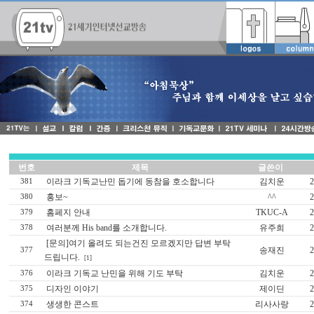
번호
제목
글쓴이
이라크 기독교난민 돕기에 동참을 호소합니다
김치운
2
381
홍보~
^^
2
380
홈페지 안내
TKUC-A
2
379
여러분께 His band를 소개합니다.
유주희
2
378
[문의]여기 올려도 되는건진 모르겠지만 답변 부탁
송재진
2
377
드립니다.
[1]
이라크 기독교 난민을 위해 기도 부탁
김치운
2
376
디자인 이야기
제이딘
2
375
생생한 콘스트
리사사랑
2
374