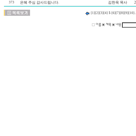
은혜 주심 감사드립니다.
김한욱 목사
2
373
[1]
[2]
[3]
[4]
5
[6]
[7]
[8]
[9]
[10]
.