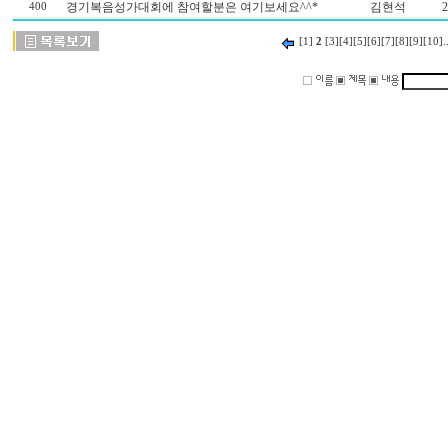
경기복음성가대회에 참여할분은 여기보세요^^*
김현석
2
400
[1]
2
[3]
[4]
[5]
[6]
[7]
[8]
[9]
[10]
.