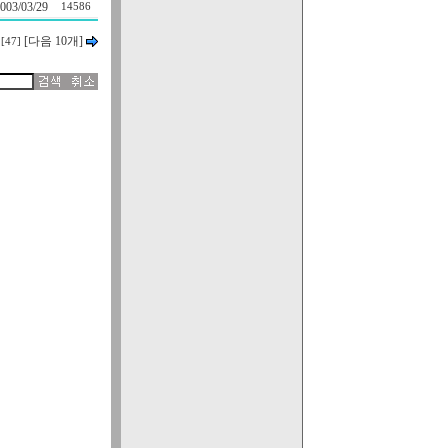
003/03/29
14586
[다음 10개]
.
[47]