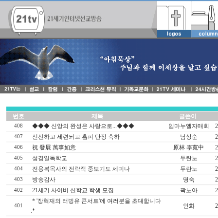
번호
제목
글쓴이
◆◆◆ 신앙의 완성은 사랑으로...◆◆◆
임마누엘자매회
2
408
신선하고 세련되고 홈피 단장 축하
남상순
2
407
祝 發展 萬事如意
原林 李寬中
2
406
성경일독학교
두란노
2
405
전용복목사의 전략적 중보기도 세미나
두란노
2
404
방송감사
명숙
2
403
21세기 사이버 신학교 학생 모집
곽노아
2
402
* '장혁재의 러빙유 콘서트'에 여러분을 초대합니다
인화
2
401
.*