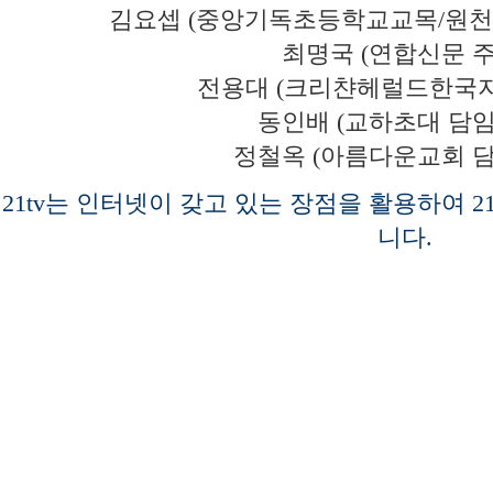
김요셉 (중앙기독초등학교교목/원천
최명국 (연합신문 주
전용대 (크리챤헤럴드한국지
동인배 (교하초대 담임
정철옥 (아름다운교회 
21tv는 인터넷이 갖고 있는 장점을 활용하여 
니다.