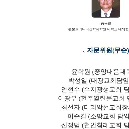
송용필
횃불트리니티신학대학원 대학교 대외협
자문위원(무순)
윤학원 (중앙대음대
박성일 (대광교회담임
안현수 (수지광성교회 
이광우 (전주열린문교회 
최선자 (미리암선교회장
이순길 (소망교회 담임
신정범 (천안침례교회 