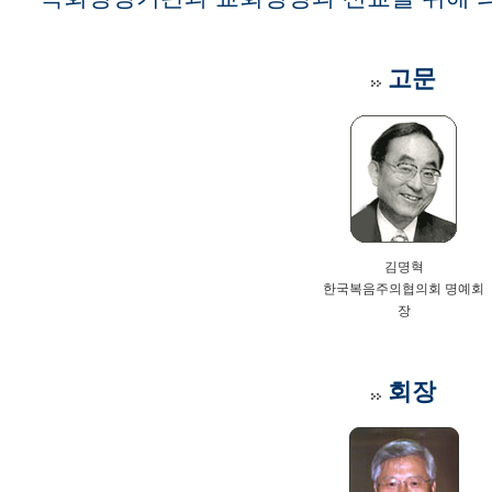
고문
김명혁
한국복음주의협의회 명예회
장
회장