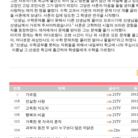
그는 자포자기로 학교에 출근도 하지 않고 방문을 걸어 잠근 채 며칠째 굶고 있
교장인 고당 조만식은 그가 염려가 되었다. 고당은 서춘의 마음을 돌릴 궁리를 
사랑하는 제자 한 명을 불렀다. 수학 교과서 가운데 어려운 문제 다섯 개를 골라
을 서춘에게 보냈다. 서춘의 집에 당도한 그 학생은 연극을 시작했다.
"선생님, 수학문제를 풀다 못해서 다른 선생님께 물어도 모르시기에 선생님을
선생님께서 가르쳐 주셔야하겠습니다." 서춘은 고학하던 시절의 쓰라린 경험을 
자를 동정하였다. 제자에게서 문제를 받아든 그는 문제를 풀기 시작했다.
마지막 문제는 특히 까다로웠다. 오랜 시간이 지난 뒤 서춘은 모든 문제를 풀고
아, 까다로운 세상만사도 이 수학 문제처럼 풀리면 얼마나 좋을까!'라고 하였다.
은 "선생님, 수학공부를 못하는 저희들을 위해서 내일부터 학교에 나와 주십시오
이튿날 그 선생은 학교에 출근하여 학생들에게 수학을 가르쳤다.
번호
제목
글쓴이
등
가르침
21TV
2012
진실한 사랑
21TV
118
2012
고독한 지도자
21TV
117
2011
행복의 비결
21TV
116
2011
거룩한 못 자국의 흔적
21TV
115
2011
과부의 동전 두 닢이 누구보다 많은 까닭은
21tv
114
2003