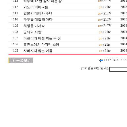
하루에 12 번 감사 하는 삶
21TV
113
2011
기도의 어머니들
21tv
112
2003
일본의 테레사 수녀
21TV
111
2003
구두를 대할 때마다
21TV
110
2003
희망을 가져라
21TV
109
2004
공의와 사랑
21tv
108
2004
어린이가 바친 벽돌 두 장
21tv
107
2004
흑인노예의 마지막 소원
21tv
106
2004
사라지지 않는 이름
21tv
105
2004
[1]
[2]
3
[4]
[5]
[6