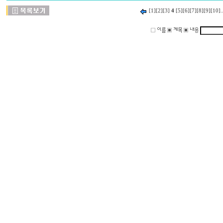
[1]
[2]
[3]
4
[5]
[6]
[7]
[8]
[9]
[10]
.