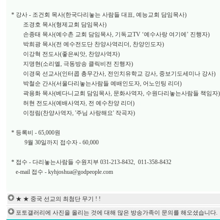
* 강사 - 조건회 목사(한국다리놓는 사람들 대표, 예능교회 담임목사)
조경호 목사(형제교회 담임목사)
손종태 목사(예수촌 교회 담임목사, 기독교TV ‘예수사랑 여기에’ 진행자)
박희광 목사(전 예수전도단 찬양사역리더, 찬양인도자)
이강혁 전도사(좋은씨앗, 찬양사역자)
지명현(소리엘, 극동방송 클릭비전 진행자)
이경욱 선교사(인터콥 총무간사, 전인치유학교 강사, 중보기도세미나 강사)
박철순 간사(서울다리놓는사람들 예배인도자, 어노인팅 리더)
곽용화 목사(베다니교회 담임목사, 문화사역자, 수원다리놓는사람들 책임자)
허현 전도사(예배사역자, 전 예수찬양 리더)
이정림(찬양사역자, '주님 사랑해요' 작곡자)
* 등록비 - 65,000원
9월 30일까지 접수자 - 60,000
* 접수 - 다리놓는사람들 수원지부 031-213-8432, 011-358-8432
e-mail 접수 -
kyhjoshua@godpeople.com
★ ★ 중국 선교의 최첨단 무기 ! !
포토갤러리에 사진을 올리는 것에 대해 많은 방송가족이 문의를 해오셨습니다.