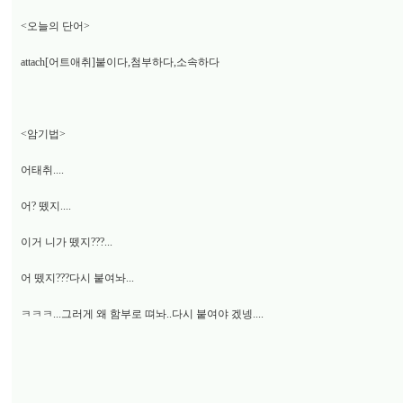
<오늘의 단어>
attach[어트애취]붙이다,첨부하다,소속하다
<암기법>
어태취....
어? 뗐지....
이거 니가 뗐지???...
어 뗐지???다시 붙여놔...
ㅋㅋㅋ...그러게 왜 함부로 뗘놔..다시 붙여야 겠넹....