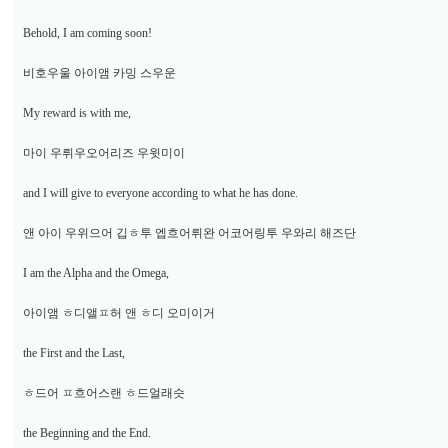
Behold, I am coming soon!
비호우울 아이앰 카밍 스우운
My reward is with me,
마이 우뤼우오어리즈 우윗미이
and I will give to everyone according to what he has done.
앤 아이 우위으어 깁ㅎ투 엡흐어뤼완 어코어링투 우와리 해즈단
I am the Alpha and the Omega,
아이앰 ㅎ디앨ㅍ허 앤 ㅎ디 오미이거
the First and the Last,
ㅎ드어 ㅍ흐어스랜 ㅎ드얼래슷
the Beginning and the End.